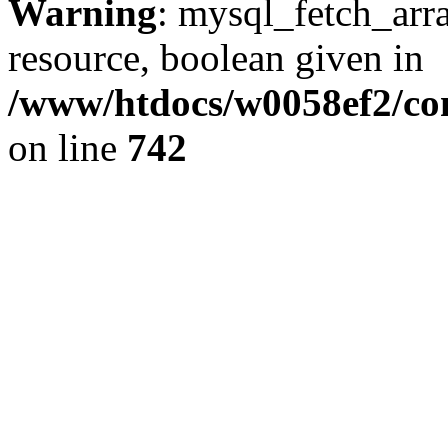
Warning
: mysql_fetch_arra
resource, boolean given in
/www/htdocs/w0058ef2/com
on line
742