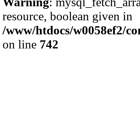
Warning
: mysql_fetch_arra
resource, boolean given in
/www/htdocs/w0058ef2/com
on line
742