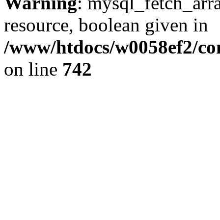
Warning
: mysql_fetch_arra
resource, boolean given in
/www/htdocs/w0058ef2/com
on line
742