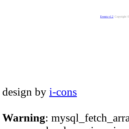
Copyright ©
Events v1.2
design by
i-cons
Warning
: mysql_fetch_arra