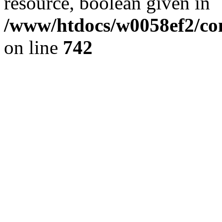
resource, boolean given in
/www/htdocs/w0058ef2/com
on line
742