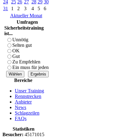
24
25
26
27
28
29
30
31
1
2
3
4
5
6
Aktueller Monat
Umfragen
Sicherheitstraining
ist...
Unnötig
Selten gut
OK
Gut
Zu Empfehlen
Ein muss für jeden
Bereiche
Unser Training
Rennstrecken
Anbieter
News
Schlagzeilen
FAQs
Statistiken
Besucher:
45171015