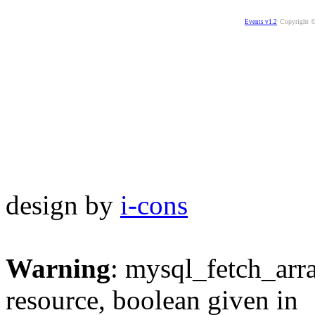
Copyright ©
Events v1.2
design by
i-cons
Warning
: mysql_fetch_arra
resource, boolean given in