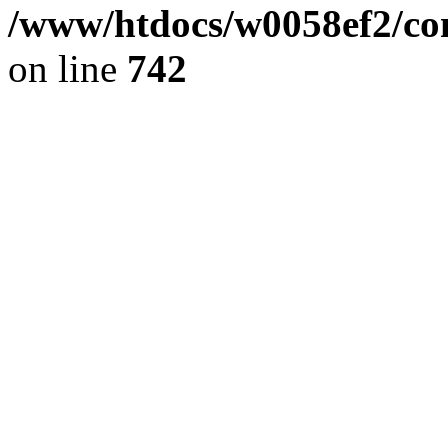
/www/htdocs/w0058ef2/com
on line
742