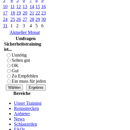
3
4
5
6
7
8
9
10
11
12
13
14
15
16
17
18
19
20
21
22
23
24
25
26
27
28
29
30
31
1
2
3
4
5
6
Aktueller Monat
Umfragen
Sicherheitstraining
ist...
Unnötig
Selten gut
OK
Gut
Zu Empfehlen
Ein muss für jeden
Bereiche
Unser Training
Rennstrecken
Anbieter
News
Schlagzeilen
FAQs