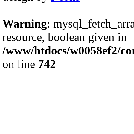
Warning
: mysql_fetch_arra
resource, boolean given in
/www/htdocs/w0058ef2/com
on line
742