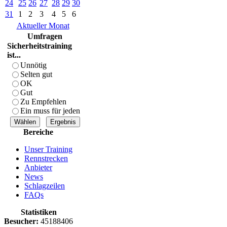
24
25
26
27
28
29
30
31
1
2
3
4
5
6
Aktueller Monat
Umfragen
Sicherheitstraining
ist...
Unnötig
Selten gut
OK
Gut
Zu Empfehlen
Ein muss für jeden
Bereiche
Unser Training
Rennstrecken
Anbieter
News
Schlagzeilen
FAQs
Statistiken
Besucher:
45188406