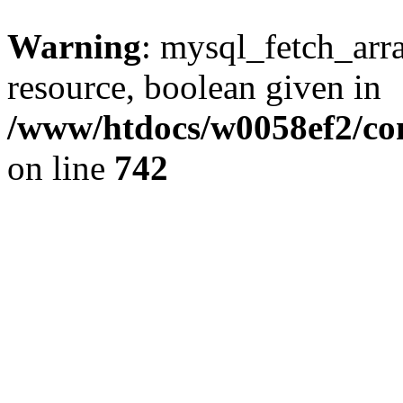
Warning
: mysql_fetch_arra
resource, boolean given in
/www/htdocs/w0058ef2/com
on line
742