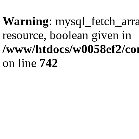
Warning
: mysql_fetch_arra
resource, boolean given in
/www/htdocs/w0058ef2/com
on line
742