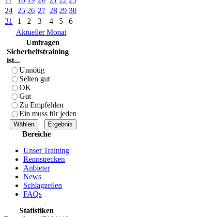
24
25
26
27
28
29
30
31
1
2
3
4
5
6
Aktueller Monat
Umfragen
Sicherheitstraining
ist...
Unnötig
Selten gut
OK
Gut
Zu Empfehlen
Ein muss für jeden
Bereiche
Unser Training
Rennstrecken
Anbieter
News
Schlagzeilen
FAQs
Statistiken