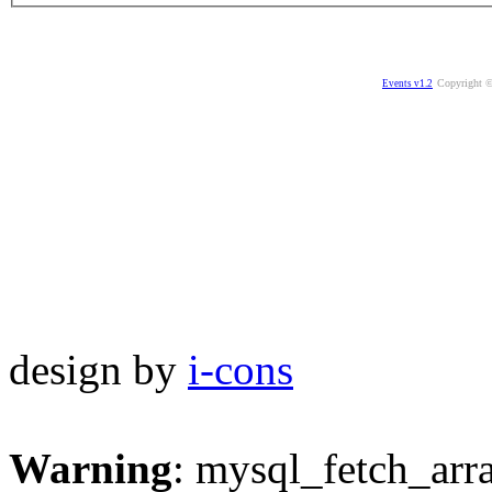
Copyright ©
Events v1.2
design by
i-cons
Warning
: mysql_fetch_arra