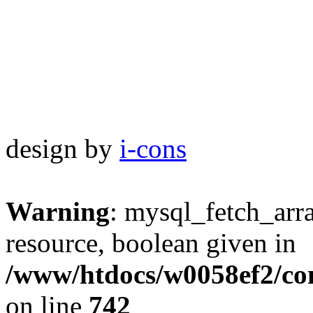
design by
i-cons
Warning
: mysql_fetch_arra
resource, boolean given in
/www/htdocs/w0058ef2/com
on line
742