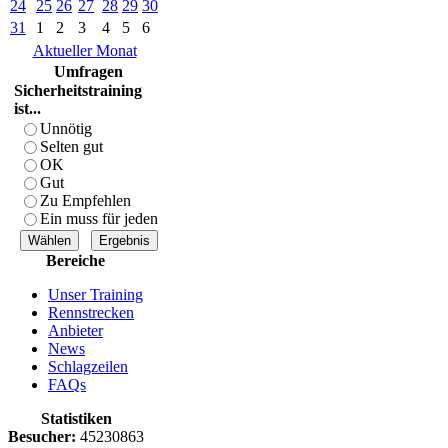
24
25
26
27
28
29
30
31
1
2
3
4
5
6
Aktueller Monat
Umfragen
Sicherheitstraining
ist...
Unnötig
Selten gut
OK
Gut
Zu Empfehlen
Ein muss für jeden
Bereiche
Unser Training
Rennstrecken
Anbieter
News
Schlagzeilen
FAQs
Statistiken
Besucher:
45230863