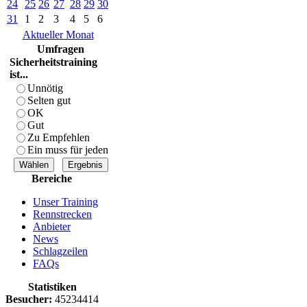
24
25
26
27
28
29
30
31
1
2
3
4
5
6
Aktueller Monat
Umfragen
Sicherheitstraining
ist...
Unnötig
Selten gut
OK
Gut
Zu Empfehlen
Ein muss für jeden
Bereiche
Unser Training
Rennstrecken
Anbieter
News
Schlagzeilen
FAQs
Statistiken
Besucher:
45234414