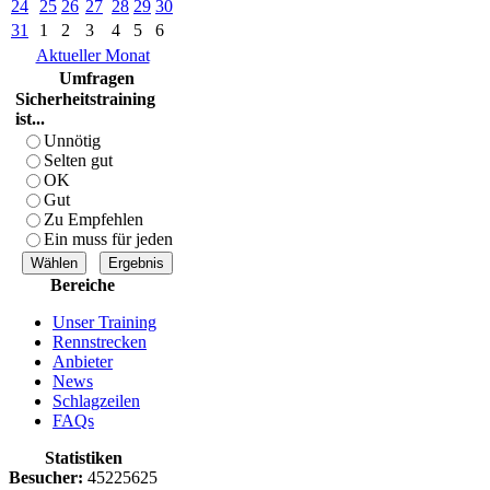
24
25
26
27
28
29
30
31
1
2
3
4
5
6
Aktueller Monat
Umfragen
Sicherheitstraining
ist...
Unnötig
Selten gut
OK
Gut
Zu Empfehlen
Ein muss für jeden
Bereiche
Unser Training
Rennstrecken
Anbieter
News
Schlagzeilen
FAQs
Statistiken
Besucher:
45225625