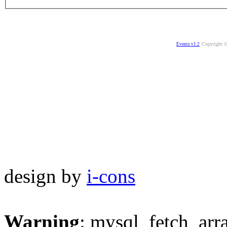
Copyright ©
Events v1.2
design by
i-cons
Warning
: mysql_fetch_arra