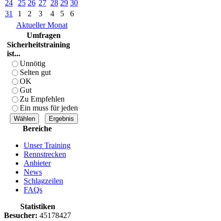
24
25
26
27
28
29
30
31
1
2
3
4
5
6
Aktueller Monat
Umfragen
Sicherheitstraining
ist...
Unnötig
Selten gut
OK
Gut
Zu Empfehlen
Ein muss für jeden
Bereiche
Unser Training
Rennstrecken
Anbieter
News
Schlagzeilen
FAQs
Statistiken
Besucher:
45178427