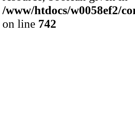
/www/htdocs/w0058ef2/com
on line
742