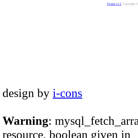
Copyright ©
Events v1.2
design by
i-cons
Warning
: mysql_fetch_arra
resource, boolean given in