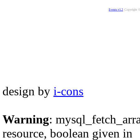
Copyright ©
Events v1.2
design by
i-cons
Warning
: mysql_fetch_arra
resource, boolean given in