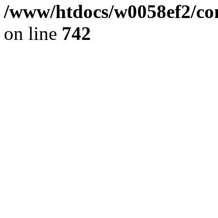
/www/htdocs/w0058ef2/com
on line
742