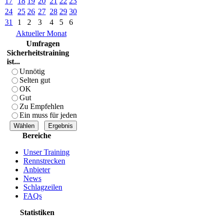
17
18
19
20
21
22
23
24
25
26
27
28
29
30
31
1
2
3
4
5
6
Aktueller Monat
Umfragen
Sicherheitstraining
ist...
Unnötig
Selten gut
OK
Gut
Zu Empfehlen
Ein muss für jeden
Bereiche
Unser Training
Rennstrecken
Anbieter
News
Schlagzeilen
FAQs
Statistiken