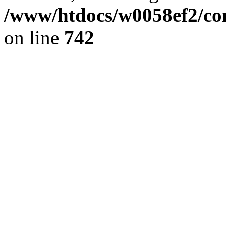
/www/htdocs/w0058ef2/com
on line
742