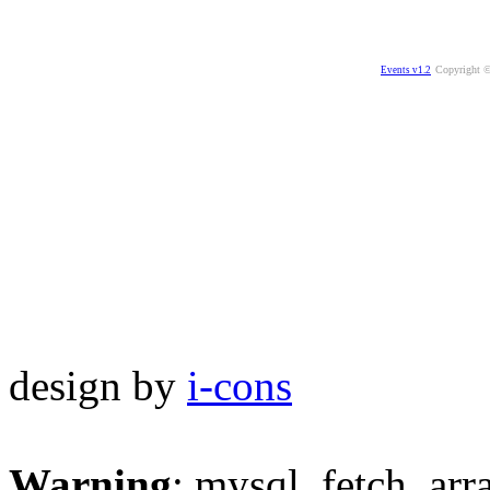
Copyright ©
Events v1.2
design by
i-cons
Warning
: mysql_fetch_arra