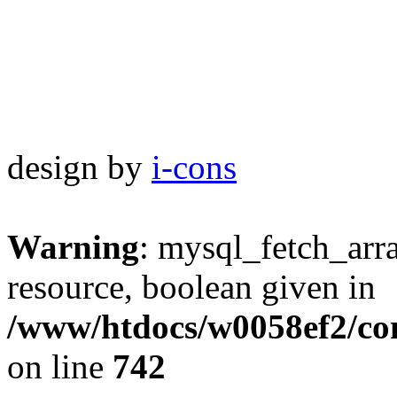
design by
i-cons
Warning
: mysql_fetch_arra
resource, boolean given in
/www/htdocs/w0058ef2/com
on line
742