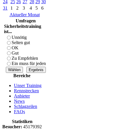
24
25
26
27
28
29
30
31
1
2
3
4
5
6
Aktueller Monat
Umfragen
Sicherheitstraining
ist...
Unnötig
Selten gut
OK
Gut
Zu Empfehlen
Ein muss für jeden
Bereiche
Unser Training
Rennstrecken
Anbieter
News
Schlagzeilen
FAQs
Statistiken
Besucher:
45179392