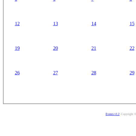
12
13
14
15
19
20
21
22
26
27
28
29
Copyright ©
Events v1.2