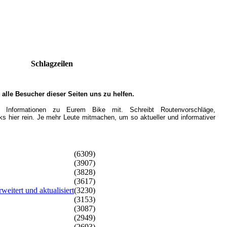
Schlagzeilen
n alle Besucher dieser Seiten uns zu helfen.
 Informationen zu Eurem Bike mit. Schreibt Routenvorschläge,
s hier rein. Je mehr Leute mitmachen, um so aktueller und informativer
(6309)
(3907)
(3828)
(3617)
weitert und aktualisiert
(3230)
(3153)
(3087)
(2949)
(2693)