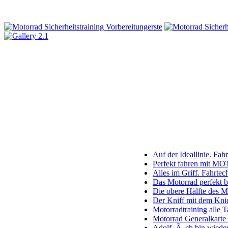
erste
Auf der Ideallinie. Fah
Perfekt fahren mit M
Alles im Griff. Fahrtec
Das Motorrad perfekt b
Die obere Hälfte des Mo
Der Kniff mit dem Knie
Motorradtraining alle 
Motorrad Generalkarte 
Adolf. Ã„ch bin wieder