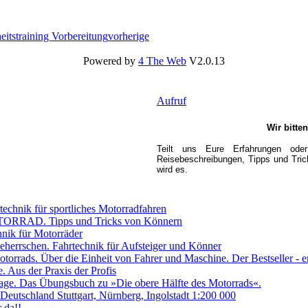
vorherige
Powered by
4 The Web
V2.0.13
Aufruf
Wir bitte
Teilt uns Eure Erfahrungen oder
Reisebeschreibungen, Tipps und Trick
wird es.
rtechnik für sportliches Motorradfahren
OTORRAD. Tipps und Tricks von Könnern
hnik für Motorräder
eherrschen. Fahrtechnik für Aufsteiger und Könner
torrads. Über die Einheit von Fahrer und Maschine. Der Bestseller - er
. Aus der Praxis der Profis
Tage. Das Übungsbuch zu »Die obere Hälfte des Motorrads«.
Deutschland Stuttgart, Nürnberg, Ingolstadt 1:200 000
 da!!