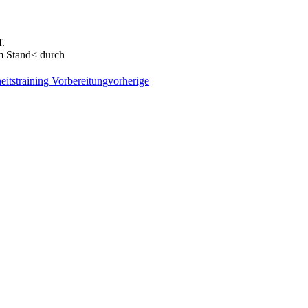
f.
m Stand< durch
vorherige