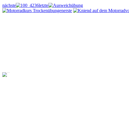
nächste
letzte
erste
v