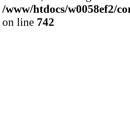
/www/htdocs/w0058ef2/com
on line
742