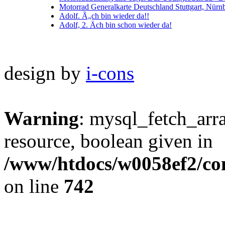
Motorrad Generalkarte Deutschland Stuttgart, Nürnb
Adolf. Ã„ch bin wieder da!!
Adolf, 2. Äch bin schon wieder da!
design by
i-cons
Warning
: mysql_fetch_arra
resource, boolean given in
/www/htdocs/w0058ef2/com
on line
742