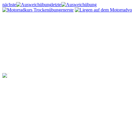
nächste
letzte
erste
vo