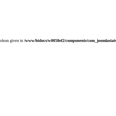
oolean given in
/www/htdocs/w0058ef2/components/com_joomlastats/