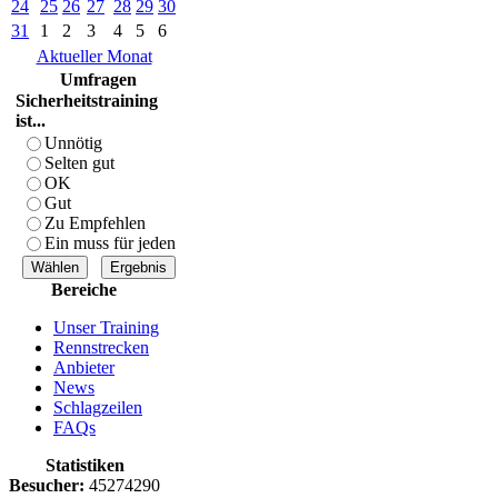
24
25
26
27
28
29
30
31
1
2
3
4
5
6
Aktueller Monat
Umfragen
Sicherheitstraining
ist...
Unnötig
Selten gut
OK
Gut
Zu Empfehlen
Ein muss für jeden
Bereiche
Unser Training
Rennstrecken
Anbieter
News
Schlagzeilen
FAQs
Statistiken
Besucher:
45274290