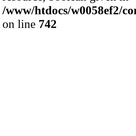
/www/htdocs/w0058ef2/com
on line
742