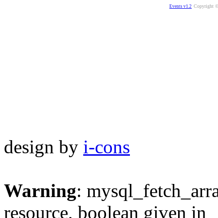
Copyright ©
Events v1.2
design by
i-cons
Warning
: mysql_fetch_arra
resource, boolean given in